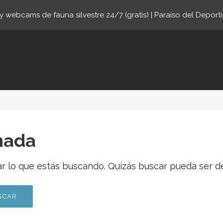
 webcams de fauna silvestre 24/7 (gratis) | Paraíso del Deporti
online.com
tregar
nada
 lo que estás buscando. Quizás buscar pueda ser d