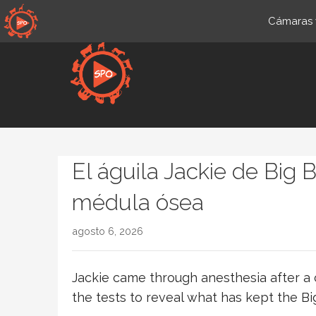
Saltar
Cámaras y
al
contenido
es-mx.sportsmansparadise
El águila Jackie de Big
médula ósea
agosto 6, 2026
Jackie came through anesthesia after a 
the tests to reveal what has kept the Big