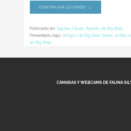
CONTINUAR LEYENDO →
Publicado en:
Águilas Calvas
,
Águilas de Big Bear
Presentado bajo:
Amigos de Big Bear Valley
,
ardilla 
en Big Bear
CÁMARAS Y WEBCAMS DE FAUNA SILV