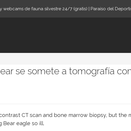
 webcams de fauna silvestre 24/7 (gratis) | Paraíso del Deporti
online.com
 Bear se somete a tomografía co
contrast CT scan and bone marrow biopsy, but the mos
 Bear eagle so ill.