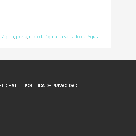
 águila
,
jackie
,
nido de águila calva
,
Nido de Águilas
EL CHAT
POLÍTICA DE PRIVACIDAD