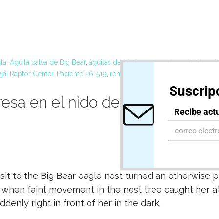
ila
,
Águila calva de Big Bear
,
águilas de big bear
,
anemia en águila cal
jai Raptor Center
,
Paciente 26-519
,
rehabilitación de águila calva
,
reha
Suscripc
resa en el nido de águilas de B
Recibe actu
E
E
m
m
a
a
i
i
l
l
*
*
E
visit to the Big Bear eagle nest turned an otherwise 
m
 when faint movement in the nest tree caught her at
a
i
uddenly right in front of her in the dark.
l