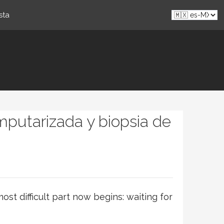
sta
mputarizada y biopsia de
t difficult part now begins: waiting for