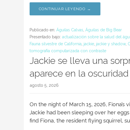
CONTINUAR LEYENDO →
Publicado en:
Águilas Calvas
,
Águilas de Big Bear
Presentado bajo:
actualización sobre la salud del águ
Fauna silvestre de California
,
jackie
,
jackie y shadow
,
O
tomografía computarizada con contraste
Jackie se lleva una sorp
aparece en la oscuridad
agosto 5, 2026
On the night of March 15, 2026, Fiona’s 
Jackie had been sleeping over her eggs
find Fiona, the resident flying squirrel, s