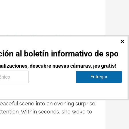
va
,
biopsia de médula ósea
,
cuidado de aves rapaces
,
bilitación de fauna silvestre
,
rescate de águila calva
,
CL
TH
ión al boletín informativo de spo
MO
ig Bear cuando Fiona
alizaciones, descubre nuevas cámaras, ¡es gratis!
Entregar
peaceful scene into an evening surprise.
tention. Within seconds, she woke to