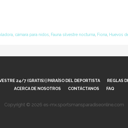
voladora
,
cámara para nidos
,
Fauna silvestre nocturna
,
Fiona
,
Huevos de
ESTRE 24/7 (GRATIS) | PARAÍSO DEL DEPORTISTA
REGLAS D
ACERCA DE NOSOTROS
CONTÁCTANOS
FAQ
Copyright © 2026 es-mx.sportsmansparadiseonline.com