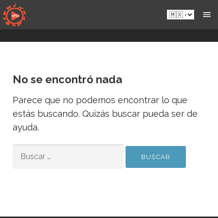
Saltar
es-
al
mx.sportsmansparadiseonline.com
contenido
No se encontró nada
Parece que no podemos encontrar lo que
estás buscando. Quizás buscar pueda ser de
ayuda.
BUSCAR:
E
E
m
Entregar
m
a
a
i
i
l