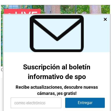
CL
TH
MO
Suscripción al boletín
Cámara de suelo
informativo de spo
Recibe actualizaciones, descubre nuevas
cámaras, ¡es gratis!
E
E
m
Entregar
m
a
No videos found for this selection.
a
i