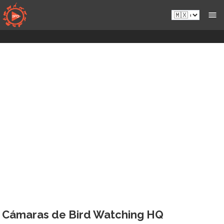
Saltar
es-
al
mx.sportsmansparadiseonline.com
contenido
Cámaras de Bird Watching HQ