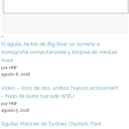
i
l
l
*
*
E
m
a
i
–
l
No videos found for this selection.
El águila Jackie de Big Bear se somete a
tomografía computarizada y biopsia de médula
ósea
por HNF
agosto 6, 2026
Video – ¡Dos de dos, ambos huevos eclosionan!
– Nido de búho barrado WBU
por HNF
agosto 5, 2026
Águilas Marinas de Sydney Olympic Park