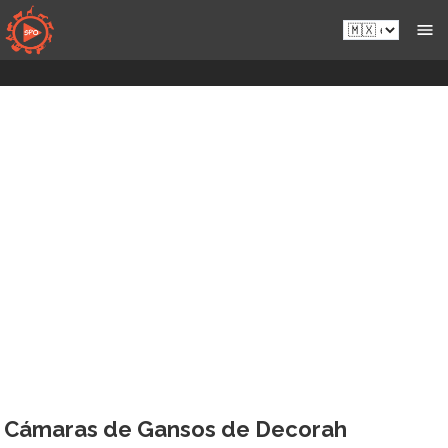
Saltar
es-
al
mx.sportsmansparadiseonline.com
contenido
Cámaras de Gansos de Decorah