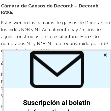
Cámara de Gansos de Decorah – Decorah,
Iowa.
Estás viendo las cámaras de gansos de Decorah en
los nidos N2B y N1. Actualmente hay 2 nidos de
águila construidos en la piscifactoría. Han sido
nombrados N1 y N2B. N1 fue reconstruido por RRP
en septiembre de 2021.
CL
TH
¿Cuál nido es cuál?
MO
N1 tiene más ramas en el nido, no tiene astillas de
madera y cuenta con la rama en forma de Y. N2B
tiene astillas de madera en el nido. La cámara
cambia de una a otra.
Suscripción al boletín
Read more