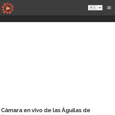
Saltar
es-
al
mx.sportsmansparadiseonline.com
contenido
Cámara en vivo de las Águilas de