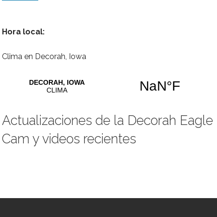
E
m
a
i
Hora local:
l
Clima en Decorah, Iowa
Actualizaciones de la Decorah Eagle
Cam y videos recientes