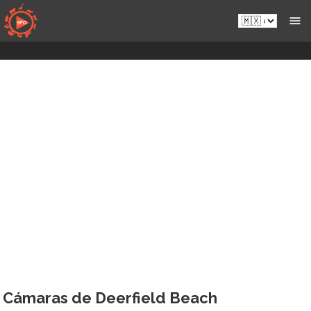
Saltar
es-
al
mx.sportsmansparadiseonline.com
contenido
Cámaras de Deerfield Beach