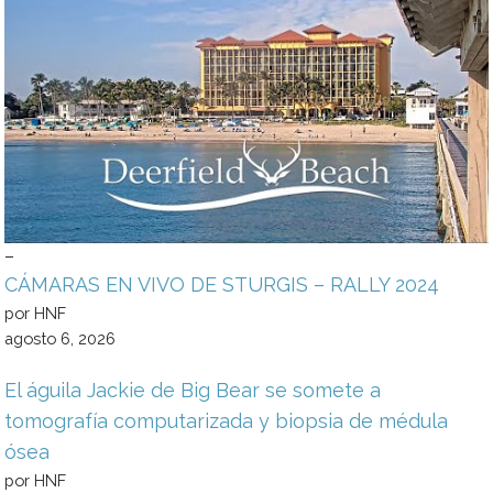
–
CÁMARAS EN VIVO DE STURGIS – RALLY 2024
por HNF
agosto 6, 2026
El águila Jackie de Big Bear se somete a
tomografía computarizada y biopsia de médula
ósea
por HNF