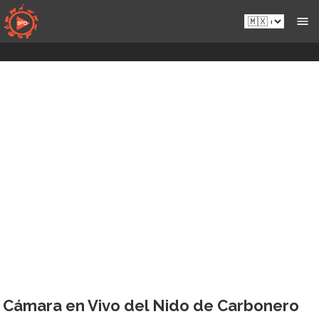
Saltar
es-
al
mx.sportsmansparadiseonline.com
contenido
Cámara en Vivo del Nido de Carbonero