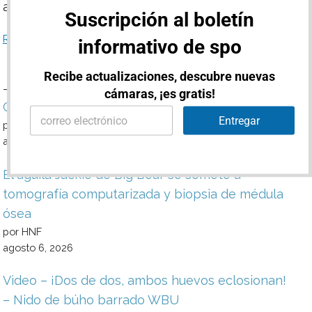
añadiendo materiales suaves durante el día.
Suscripción al boletín
Read more
informativo de spo
Recibe actualizaciones, descubre nuevas
–
cámaras, ¡es gratis!
*
CÁMARAS EN VIVO DE STURGIS – RALLY 2024
E
E
Entregar
m
por HNF
m
a
a
agosto 6, 2026
i
i
l
l
El águila Jackie de Big Bear se somete a
*
*
tomografía computarizada y biopsia de médula
ósea
por HNF
agosto 6, 2026
Video – ¡Dos de dos, ambos huevos eclosionan!
– Nido de búho barrado WBU