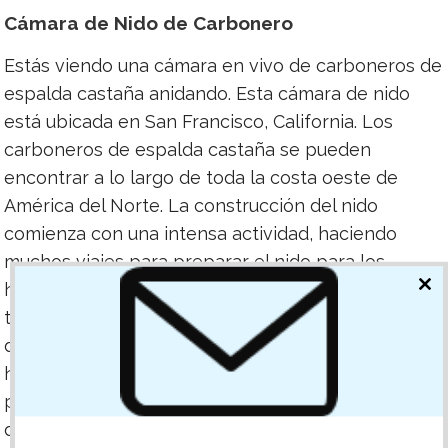
Cámara de Nido de Carbonero
Estás viendo una cámara en vivo de carboneros de
espalda castaña anidando. Esta cámara de nido
está ubicada en San Francisco, California. Los
carboneros de espalda castaña se pueden
encontrar a lo largo de toda la costa oeste de
América del Norte. La construcción del nido
comienza con una intensa actividad, haciendo
muchos viajes para preparar el nido para los
huevos. Después de los primeros dos días, su
CL
TH
trabajo se ralentiza y pasan más tiempo alejados
MO
del nido. Una vez que el nido está terminado, la
hembra se posa en él por la noche, preparándose
para poner huevos. Ella permanece en el nido
desde el anochecer hasta el amanecer, solo