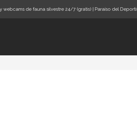
 webcams de fauna silvestre 24/7 (gratis) | Paraíso del Deporti
online.com