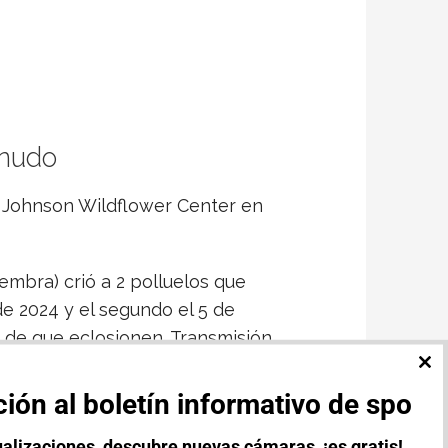
rnudo
d Johnson Wildflower Center en
mbra) crió a 2 polluelos que
e 2024 y el segundo el 5 de
 de que eclosionen. Transmisión
CL
TH
ión al boletín informativo de spo
MO
alizaciones, descubre nuevas cámaras, ¡es gratis!