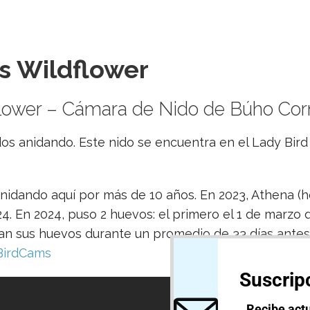
s Wildflower
lower – Cámara de Nido de Búho Co
s anidando. Este nido se encuentra en el Lady Bir
idando aquí por más de 10 años. En 2023, Athena (he
 En 2024, puso 2 huevos: el primero el 1 de marzo d
n sus huevos durante un promedio de 33 días antes
BirdCams
Suscripc
Recibe actu