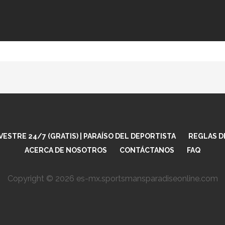
tream is offline. When it returns this page will automatic
ESTRE 24/7 (GRATIS) | PARAÍSO DEL DEPORTISTA
REGLAS D
ACERCA DE NOSOTROS
CONTÁCTANOS
FAQ
Copyright © 2026 es-mx.sportsmansparadiseonline.com