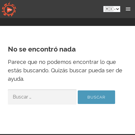
Saltar
es-
al
mx.sportsmansparadiseonline.com
contenido
No se encontró nada
Parece que no podemos encontrar lo que
estás buscando. Quizás buscar pueda ser de
ayuda.
BUSCAR:
*
E
E
Entregar
m
m
a
a
i
i