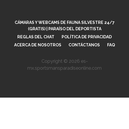
l
l
*
E
m
a
CÁMARAS Y WEBCAMS DE FAUNA SILVESTRE 24/7
i
(GRATIS) | PARAÍSO DEL DEPORTISTA
l
REGLAS DEL CHAT
POLÍTICA DE PRIVACIDAD
ACERCA DE NOSOTROS
CONTÁCTANOS
FAQ
Copyright © 2026 es-
mx.sportsmansparadiseonline.com