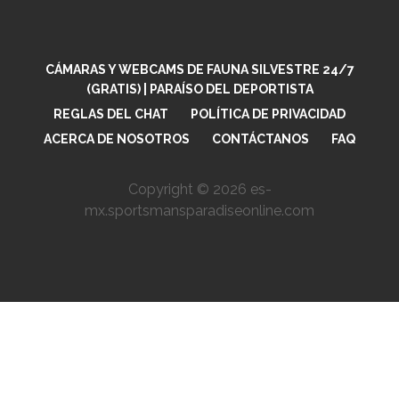
l
E
*
m
a
i
CÁMARAS Y WEBCAMS DE FAUNA SILVESTRE 24/7
l
(GRATIS) | PARAÍSO DEL DEPORTISTA
E
m
REGLAS DEL CHAT
POLÍTICA DE PRIVACIDAD
a
ACERCA DE NOSOTROS
CONTÁCTANOS
FAQ
i
l
Copyright © 2026 es-
mx.sportsmansparadiseonline.com