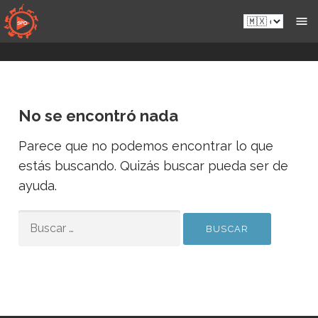
Saltar
es-
al
mx.sportsmansparadiseonline.com
contenido
No se encontró nada
Parece que no podemos encontrar lo que
estás buscando. Quizás buscar pueda ser de
ayuda.
BUSCAR:
E
E
m
Entregar
m
a
a
i
i
l