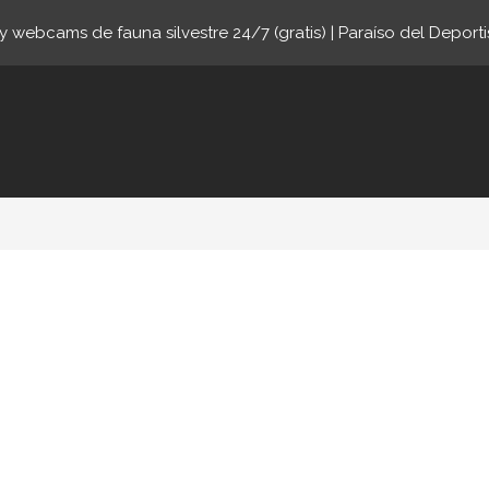
 webcams de fauna silvestre 24/7 (gratis) | Paraíso del Deporti
online.com