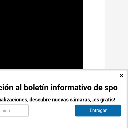
CL
TH
ión al boletín informativo de spo
MO
alizaciones, descubre nuevas cámaras, ¡es gratis!
Entregar