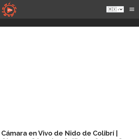
Saltar
es-
al
mx.sportsmansparadiseonline.com
contenido
Cámara en Vivo de Nido de Colibrí |