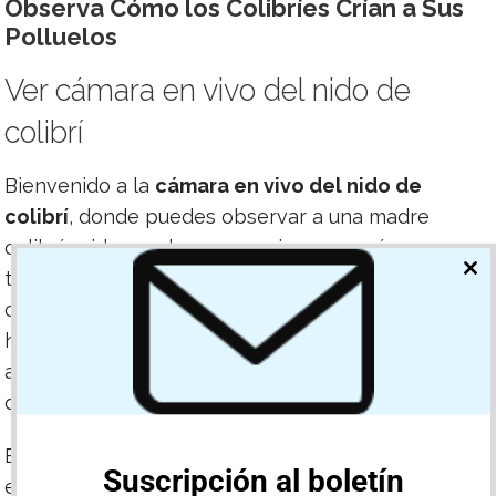
Observa Cómo los Colibríes Crían a Sus
Polluelos
Ver cámara en vivo del nido de
colibrí
Bienvenido a la
cámara en vivo del nido de
colibrí
, donde puedes observar a una madre
colibrí cuidar sus huevos y criar a sus crías en
tiempo real. La temporada de anidación de
CL
TH
colibríes normalmente va de finales de enero
MO
hasta mayo, ofreciendo una vista cercana de la
alimentación, el empolle y el desarrollo temprano
de los polluelos mientras sucede en vivo.
Esta
cámara de nido de colibrí de Allen
, ubicada
Suscripción al boletín
en Thousand Oaks, California, ofrece a los