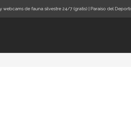
 webcams de fauna silvestre 24/7 (gratis) | Paraíso del Deporti
online.com