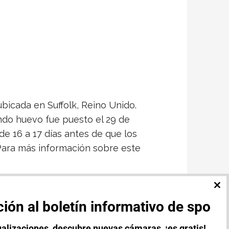
bicada en Suffolk, Reino Unido.
undo huevo fue puesto el 29 de
e 16 a 17 días antes de que los
 Para más información sobre este
CL
TH
ión al boletín informativo de spo
MO
alizaciones, descubre nuevas cámaras, ¡es gratis!