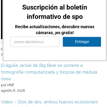
Suscripción al boletín
informativo de spo
Recibe actualizaciones, descubre nuevas
cámaras, ¡es gratis!
E
E
m
Entregar
CÁMARAS EN VIVO DE STURGIS – RALLY 2024
m
a
a
por HNF
i
i
l
agosto 6, 2026
l
E
*
m
El águila Jackie de Big Bear se somete a
a
i
tomografía computarizada y biopsia de médula
l
ósea
E
por HNF
m
a
agosto 6, 2026
i
l
Video – ¡Dos de dos, ambos huevos eclosionan!