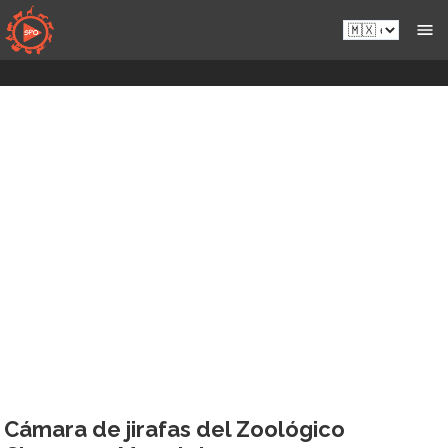
Saltar
es-
al
mx.sportsmansparadiseonline.com
contenido
Cámara de jirafas del Zoológico