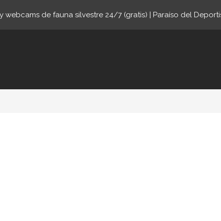
 webcams de fauna silvestre 24/7 (gratis) | Paraíso del Deporti
online.com