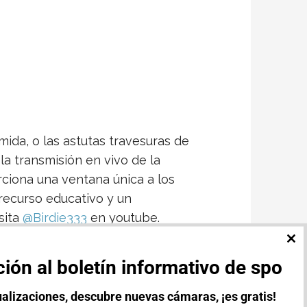
ida, o las astutas travesuras de
la transmisión en vivo de la
rciona una ventana única a los
 recurso educativo y un
sita
@Birdie333
en youtube.
CL
TH
ión al boletín informativo de spo
MO
alizaciones, descubre nuevas cámaras, ¡es gratis!